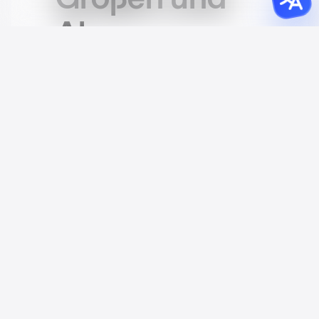
Abmessungen
für App Store
and Google
Play
Screenshots
Machen Sie sich keine Sorgen mehr
um die Abmessungen. Unser
App
Store and Google Play Screenshot
Generator
rendert Ihre Designs
automatisch in den exakten Größen,